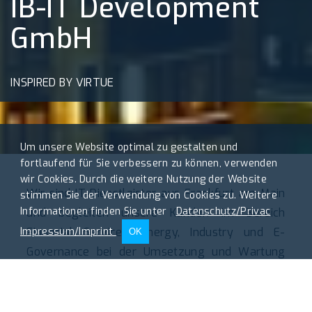
IB-IT Development
GmbH
INSPIRED BY VIRTUE
Um unsere Website optimal zu gestalten und
fortlaufend für Sie verbessern zu können, verwenden
wir Cookies. Durch die weitere Nutzung der Website
Wir sind IT-Dienstleister aus Frankfurt am Main
stimmen Sie der Verwendung von Cookies zu. Weitere
Informationen finden Sie unter
Datenschutz/Privac
und begleiten unsere Kunden im Bereich
Financial Services, Energy, Industry und E-
Impressum/Imprint
OK
Governance bei der Umsetzung und Wartung
von heterogenen IT Systemen. Unsere
Tätigkeitsschwerpunkte sind Fach- und
Technologieberatung , DataCenter